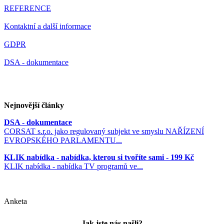
REFERENCE
Kontaktní a další informace
GDPR
DSA - dokumentace
Nejnovější články
DSA - dokumentace
CORSAT s.r.o. jako regulovaný subjekt ve smyslu NAŘÍZENÍ
EVROPSKÉHO PARLAMENTU...
KLIK nabídka - nabídka, kterou si tvoříte sami - 199 Kč
KLIK nabídka - nabídka TV programů ve...
Anketa
Jak jste nás našli?